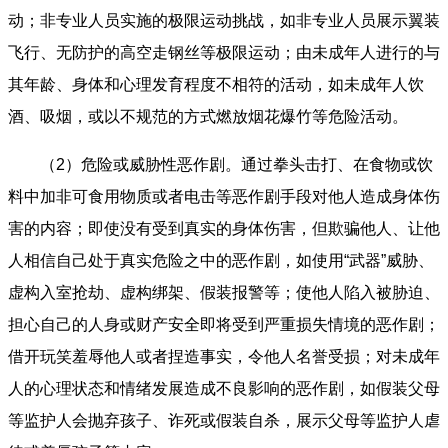
动；非专业人员实施的极限运动挑战，如非专业人员展示翼装
飞行、无防护的高空走钢丝等极限运动；由未成年人进行的与
其年龄、身体和心理发育程度不相符的活动，如未成年人饮
酒、吸烟，或以不规范的方式燃放烟花爆竹等危险活动。
（2）危险或威胁性恶作剧。通过拳头击打、在食物或饮
料中加非可食用物质或者电击等恶作剧手段对他人造成身体伤
害的内容；即使没有受到真实的身体伤害，但欺骗他人、让他
人相信自己处于真实危险之中的恶作剧，如使用“武器”威胁、
虚构入室抢劫、虚构绑架、假装报警等；使他人陷入被胁迫、
担心自己的人身或财产安全即将受到严重损失情境的恶作剧；
借开玩笑羞辱他人或者捏造事实，令他人名誉受损；对未成年
人的心理状态和情绪发展造成不良影响的恶作剧，如假装父母
等监护人会抛弃孩子、诈死或假装自杀，展示父母等监护人虐