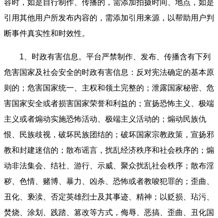
容时，如是自行制作、传播的，需添加拍摄时间、地点，如是
引用其他用户所发布内容的，需添加引用来源，以帮助用户判
断事件真实性和时效性。
1、时政有害信息。平台严禁制作、发布、传播含有下列
危害国家及社会安全的时政有害信息：反对宪法确定的基本原
则的；危害国家统一、主权和领土完整的；泄露国家秘密、危
害国家安全或者损害国家荣誉和利益的；宣扬恐怖主义、极端
主义或者煽动实施恐怖活动、极端主义活动的；煽动民族仇
恨、民族歧视，破坏民族团结的；破坏国家宗教政策，宣扬邪
教和封建迷信的；散布谣言，扰乱经济秩序和社会秩序的；煽
动非法集会、结社、游行、示威、聚众扰乱社会秩序；散布淫
秽、色情、赌博、暴力、凶杀、恐怖或者教唆犯罪的；歪曲、
丑化、亵渎、否定英雄烈士及其事迹、精神；以贬损、玷污、
焚烧、涂划、践踏、篡改等方式，侮辱、恶搞、歪曲、丑化国