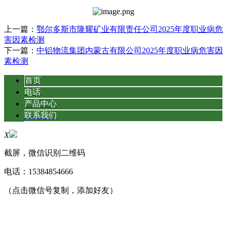
上一篇：
鄂尔多斯市隆耀矿业有限责任公司2025年度职业病危
害因素检测
下一篇：
中铝物流集团内蒙古有限公司2025年度职业病危害因
素检测
首页
电话
产品中心
联系我们
X
截屏，微信识别二维码
电话：
15384854666
（点击微信号复制，添加好友）