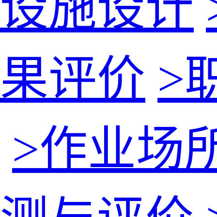
设施设计
果评价
>
>
作业场