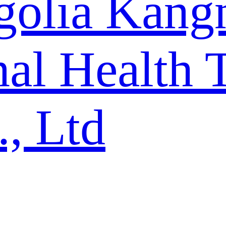
golia Kang
al Health 
., Ltd