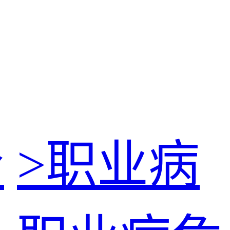
价
>
职业病