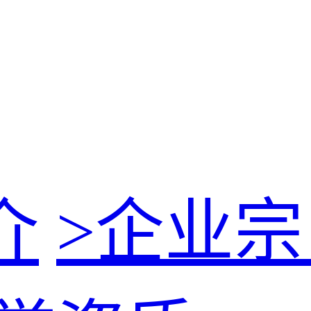
介
>
企业宗