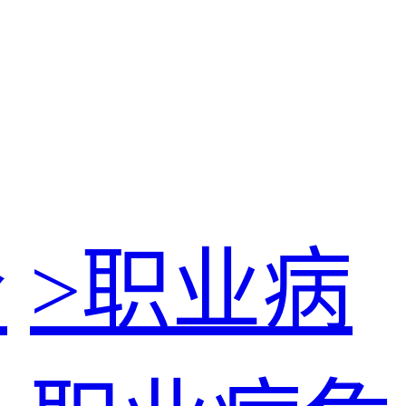
价
>
职业病