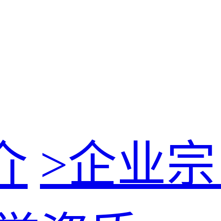
介
>
企业宗