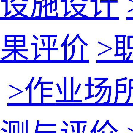
设施设计
果评价
>
>
作业场