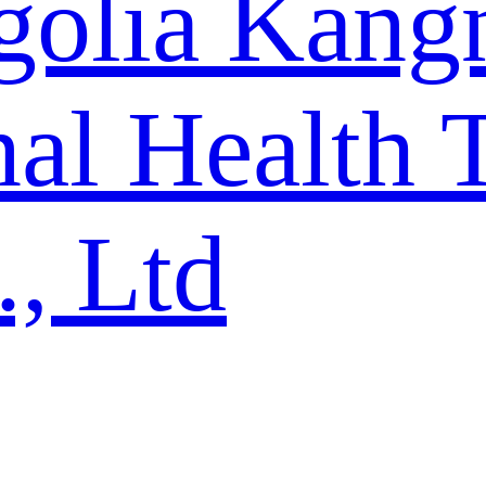
golia Kang
al Health 
., Ltd