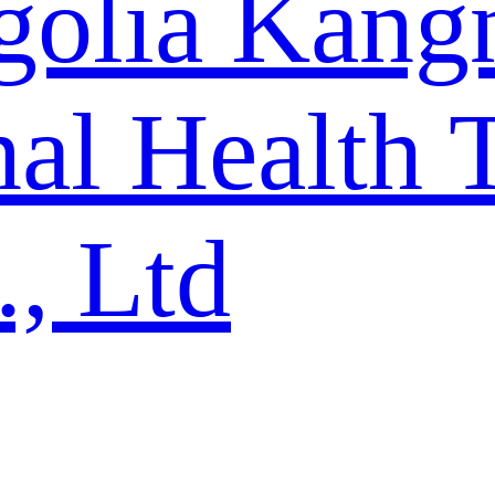
golia Kang
al Health 
., Ltd