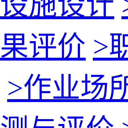
设施设计
果评价
>
>
作业场