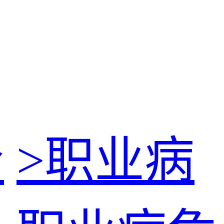
价
>
职业病