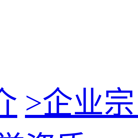
介
>
企业宗